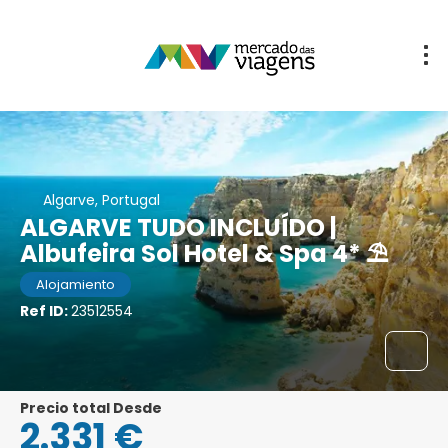
Algarve, Portugal
ALGARVE TUDO INCLUÍDO |
Albufeira Sol Hotel & Spa 4* ⛱️
Alojamiento
Ref ID:
23512554
Precio total Desde
2.331 €