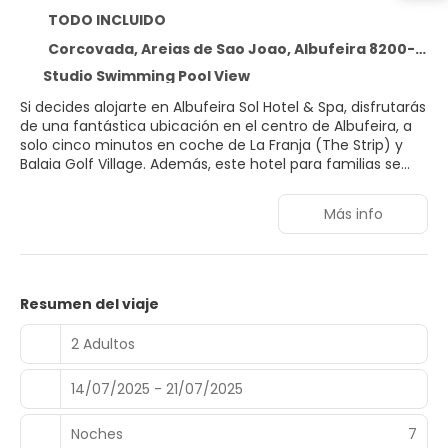
TODO INCLUIDO
Corcovada, Areias de Sao Joao, Albufeira 8200-664
Studio Swimming Pool View
Si decides alojarte en Albufeira Sol Hotel & Spa, disfrutarás
de una fantástica ubicación en el centro de Albufeira, a
solo cinco minutos en coche de La Franja (The Strip) y
Balaia Golf Village. Además, este hotel para familias se
encuentra a 5 km de Plaza de la ciudad vieja de Albufeira
y a 11 km de Playa de Falesia.
Más info
Relájate en el spa completo, que ofrece masajes,
tratamientos corporales y tratamientos faciales. La
diversión está asegurada en este alojamiento, que ofrece
sauna y bicicletas de alquiler. Encontrarás además
Resumen del viaje
conexión a Internet wifi gratis, una peluquería y una
televisión en la zona común.
2 Adultos
Te sentirás como en tu propia casa en cualquiera de las
14/07/2025 - 21/07/2025
180 habitaciones con aire acondicionado, frigorífico y
microondas. Las habitaciones disponen de balcón. La
conexión wifi gratis te permitirá mantenerte al día de
Noches
7