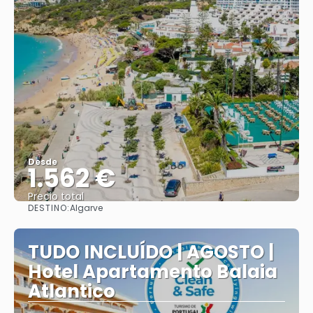
Desde
1.562 €
Precio total
DESTINO:
Algarve
Ver
TUDO INCLUÍDO | AGOSTO |
Hotel Apartamento Balaia
Atlantico