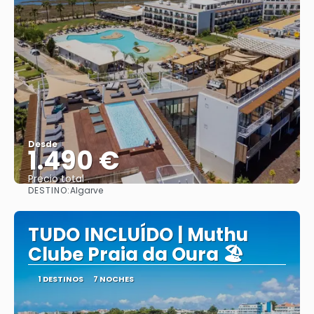
Desde
1.490 €
Precio total
DESTINO:
Algarve
Ver
TUDO INCLUÍDO | Muthu
Clube Praia da Oura 🏖️
1 DESTINOS
7 NOCHES