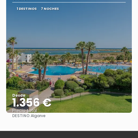
1 DESTINOS
7 NOCHES
Desde
1.356 €
Precio total
DESTINO:
Algarve
Ver