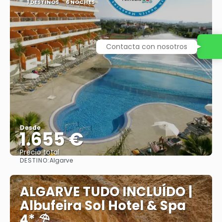
1 DESTINOS
6 NOCHES
Contacta con nosotros
Desde
1.655 €
Precio total
DESTINO:
Algarve
Ver
ALGARVE TUDO INCLUÍDO |
Albufeira Sol Hotel & Spa
4* ⛱️