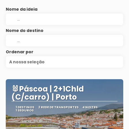
Nome da ideia
Nome do destino
Ordenar por
A nossa seleção
🐰Páscoa | 2+1Chld
(C/carro) | Porto
1 DESTINOS
2 REDE DE TRANSPORTES
4 NOITES
1 SEGUROS