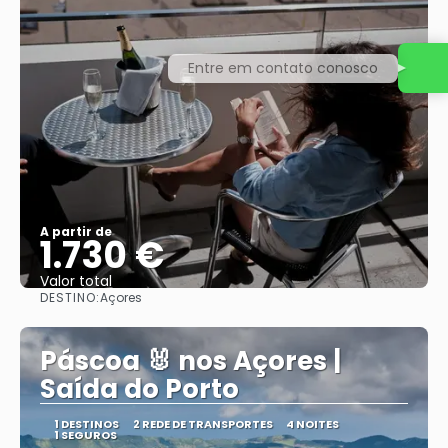
Entre em contato conosco
A partir de
1.730 €
Valor total
DESTINO:
Açores
Saiba mais
Páscoa 🐰 nos Açores |
Saída do Porto
1 DESTINOS
2 REDE DE TRANSPORTES
4 NOITES
1 SEGUROS