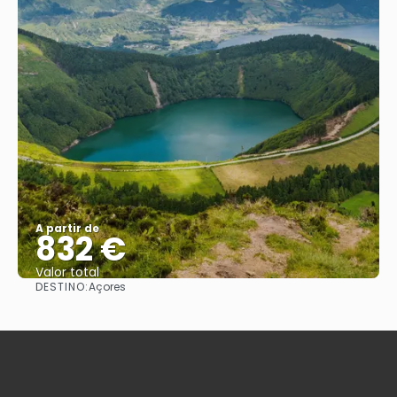
A partir de
832 €
Valor total
DESTINO:
Açores
Saiba mais