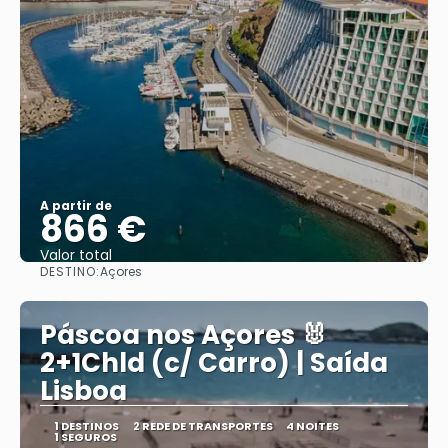
A partir de
866 €
Valor total
DESTINO:
Açores
Saiba mais
Páscoa nos Açores 🐰
2+1Chld (c/ Carro) | Saída
Lisboa
1 DESTINOS
2 REDE DE TRANSPORTES
4 NOITES
1 SEGUROS