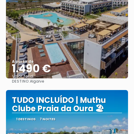
A partir de
1.490 €
Valor total
DESTINO:
Algarve
Saiba mais
TUDO INCLUÍDO | Muthu
Clube Praia da Oura 🏖️
1 DESTINOS
7 NOITES