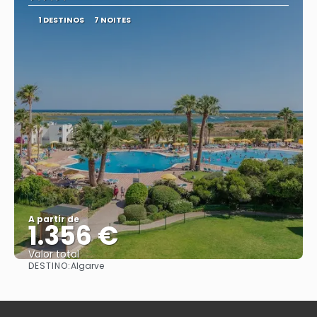
1 DESTINOS
7 NOITES
A partir de
1.356 €
Valor total
DESTINO:
Algarve
Saiba mais