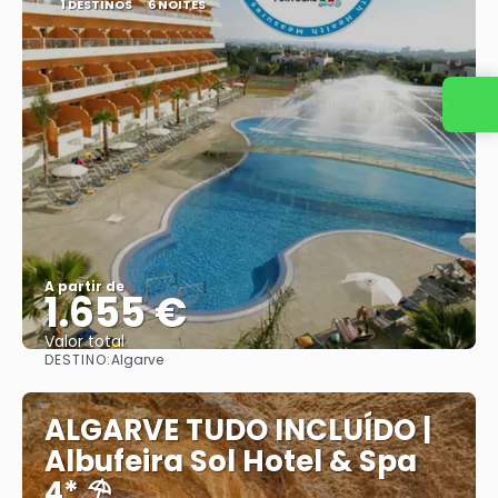
1 DESTINOS
6 NOITES
Entre em contato conosco
A partir de
1.655 €
Valor total
DESTINO:
Algarve
Saiba mais
ALGARVE TUDO INCLUÍDO |
Albufeira Sol Hotel & Spa
4* ⛱️