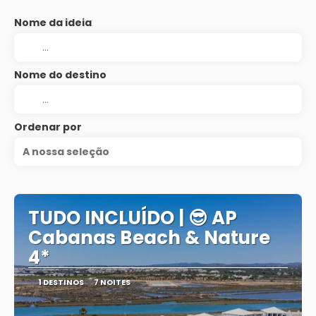
Nome da ideia
Nome do destino
Ordenar por
A nossa seleção
TUDO INCLUÍDO | 😎 AP
Cabanas Beach & Nature
4*
1 DESTINOS
7 NOITES