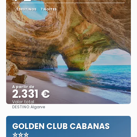
1 DESTINOS
7 NOITES
A partir de
2.331 €
Valor total
DESTINO:
Algarve
Saiba mais
GOLDEN CLUB CABANAS
⭐⭐⭐