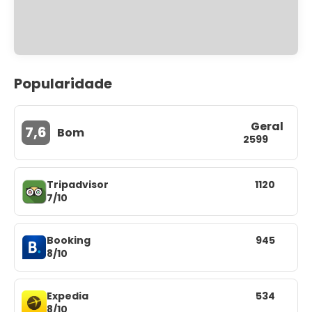
Popularidade
Geral
7,6
Bom
2599
Tripadvisor
1120
7/10
Booking
945
8/10
Expedia
534
8/10